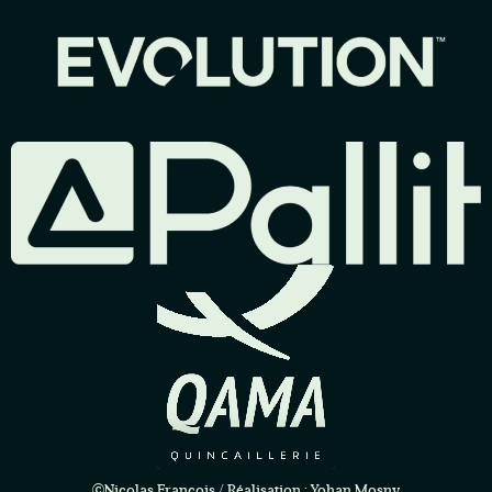
©Nicolas François / Réalisation : Yohan Mosny