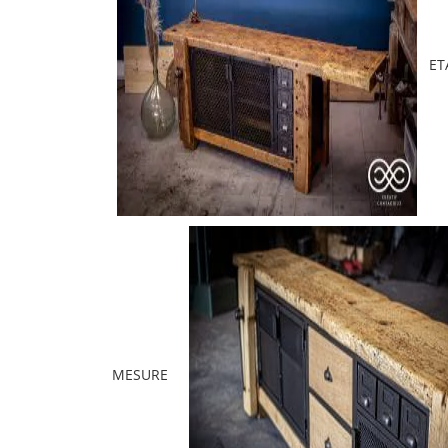
ET
MESURE